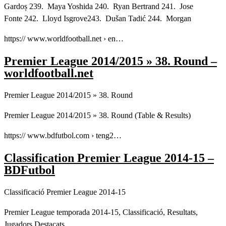
Gardoș 239. Maya Yoshida 240. Ryan Bertrand 241. Jose
Fonte 242. Lloyd Isgrove243. Dušan Tadić 244. Morgan
https:// www.worldfootball.net › en…
Premier League 2014/2015 » 38. Round –
worldfootball.net
Premier League 2014/2015 » 38. Round
Premier League 2014/2015 » 38. Round (Table & Results)
https:// www.bdfutbol.com › teng2…
Classification Premier League 2014-15 –
BDFutbol
Classificació Premier League 2014-15
Premier League temporada 2014-15, Classificació, Resultats,
Jugadors Destacats