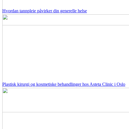
Hvordan tannpleie påvirker din generelle helse
Plastisk kirurgi og kosmetiske behandlinger hos Asteta Clinic i Oslo