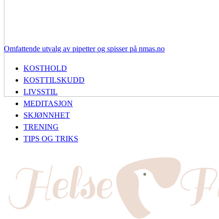
Omfattende utvalg av pipetter og spisser på nmas.no
KOSTHOLD
KOSTTILSKUDD
LIVSSTIL
MEDITASJON
SKJØNNHET
TRENING
TIPS OG TRIKS