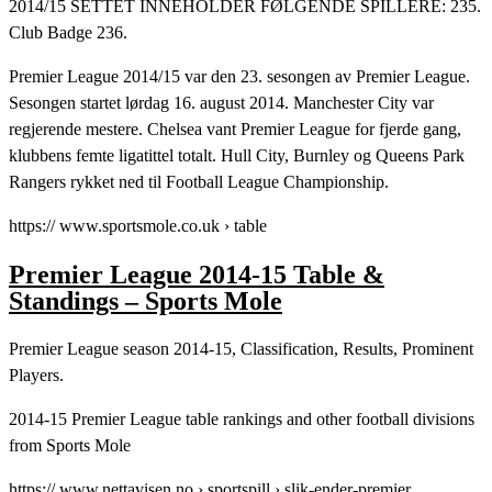
2014/15 SETTET INNEHOLDER FØLGENDE SPILLERE: 235.
Club Badge 236.
Premier League 2014/15 var den 23. sesongen av Premier League.
Sesongen startet lørdag 16. august 2014. Manchester City var
regjerende mestere. Chelsea vant Premier League for fjerde gang,
klubbens femte ligatittel totalt. Hull City, Burnley og Queens Park
Rangers rykket ned til Football League Championship.
https:// www.sportsmole.co.uk › table
Premier League 2014-15 Table &
Standings – Sports Mole
Premier League season 2014-15, Classification, Results, Prominent
Players.
2014-15 Premier League table rankings and other football divisions
from Sports Mole
https:// www.nettavisen.no › sportspill › slik-ender-premier…