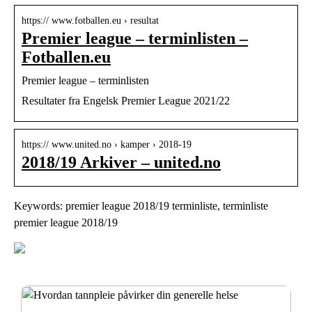
https:// www.fotballen.eu › resultat
Premier league – terminlisten –
Fotballen.eu
Premier league – terminlisten
Resultater fra Engelsk Premier League 2021/22
https:// www.united.no › kamper › 2018-19
2018/19 Arkiver – united.no
Keywords: premier league 2018/19 terminliste, terminliste
premier league 2018/19