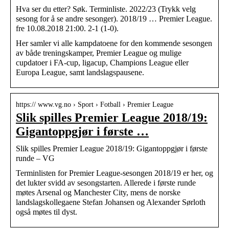
Hva ser du etter? Søk. Terminliste. 2022/23 (Trykk velg
sesong for å se andre sesonger). 2018/19 … Premier League.
fre 10.08.2018 21:00. 2-1 (1-0).
Her samler vi alle kampdatoene for den kommende sesongen
av både treningskamper, Premier League og mulige
cupdatoer i FA-cup, ligacup, Champions League eller
Europa League, samt landslagspausene.
https:// www.vg.no › Sport › Fotball › Premier League
Slik spilles Premier League 2018/19:
Gigantoppgjør i første …
Slik spilles Premier League 2018/19: Gigantoppgjør i første
runde – VG
Terminlisten for Premier League-sesongen 2018/19 er her, og
det lukter svidd av sesongstarten. Allerede i første runde
møtes Arsenal og Manchester City, mens de norske
landslagskollegaene Stefan Johansen og Alexander Sørloth
også møtes til dyst.