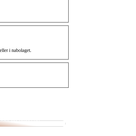
eller i nabolaget.
ende utvalg av pipetter
isser på nmas.no