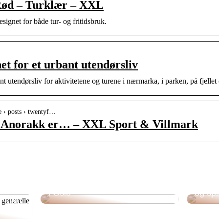
Rød – Turklær – XXL
ignet for både tur- og fritidsbruk.
et for et urbant utendørsliv
t utendørsliv for aktivitetene og turene i nærmarka, i parken, på fjellet 
e › posts › twentyf…
 Anorakk er… – XXL Sport & Villmark
Plastisk kirurgi og kosmetiske
behandlinger hos Asteta Clinic
Omfatt
i Oslo
og sp
er din