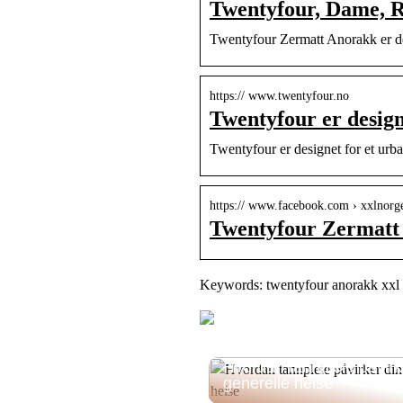
Twentyfour, Dame, 
Twentyfour Zermatt Anorakk er des
https:// www.twentyfour.no
Twentyfour er design
Twentyfour er designet for et urban
https:// www.facebook.com › xxlnorg
Twentyfour Zermatt
Keywords: twentyfour anorakk xxl
Hvordan tannpleie påvirk
generelle helse