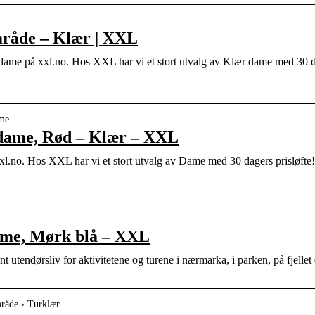
råde – Klær | XXL
me på xxl.no. Hos XXL har vi et stort utvalg av Klær dame med 30 da
ame
 dame, Rød – Klær – XXL
.no. Hos XXL har vi et stort utvalg av Dame med 30 dagers prisløfte
ame, Mørk blå – XXL
t utendørsliv for aktivitetene og turene i nærmarka, i parken, på fjellet 
mråde › Turklær