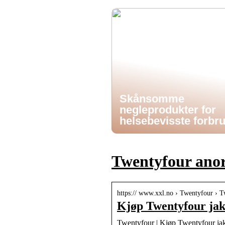
Skånsomme
negleprodukter for
helsebevisste forbr
Twentyfour ano
https:// www.xxl.no › Twentyfour › 
Kjøp Twentyfour jak
Twentyfour | Kjøp Twentyfour jak