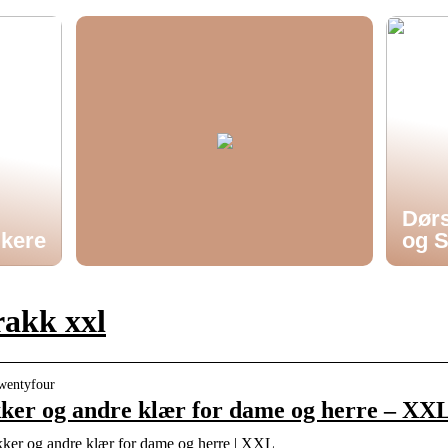
Dørs
ukere
og S
rakk xxl
Twentyfour
ker og andre klær for dame og herre – XX
ker og andre klær for dame og herre | XXL