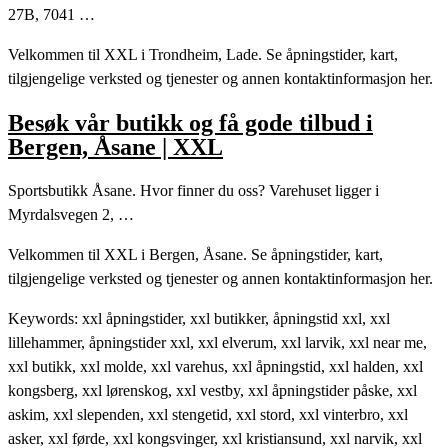
27B, 7041 …
Velkommen til XXL i Trondheim, Lade. Se åpningstider, kart,
tilgjengelige verksted og tjenester og annen kontaktinformasjon her.
Besøk vår butikk og få gode tilbud i
Bergen, Åsane | XXL
Sportsbutikk Åsane. Hvor finner du oss? Varehuset ligger i
Myrdalsvegen 2, …
Velkommen til XXL i Bergen, Åsane. Se åpningstider, kart,
tilgjengelige verksted og tjenester og annen kontaktinformasjon her.
Keywords: xxl åpningstider, xxl butikker, åpningstid xxl, xxl
lillehammer, åpningstider xxl, xxl elverum, xxl larvik, xxl near me,
xxl butikk, xxl molde, xxl varehus, xxl åpningstid, xxl halden, xxl
kongsberg, xxl lørenskog, xxl vestby, xxl åpningstider påske, xxl
askim, xxl slependen, xxl stengetid, xxl stord, xxl vinterbro, xxl
asker, xxl førde, xxl kongsvinger, xxl kristiansund, xxl narvik, xxl