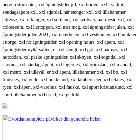
bergen storsenter, xxl åpningstider jul, xxl horten, xxl kvadrat,
søndagsåpent xxl, xxl stjørdal, når stenger xxl, xxl lillehammer
adresse, xxl orkanger, xxl sortland, xxl svolvær, nærmeste xxl, xxl
colosseum, xxl liertoppen, xxl nær meg, xxl åpningstider julen, xxl
åpningstider julen 2021, xxl i nærheten, xxl vestkanten, xxl butikker
i norge, xxl no åpningstider, xxl opening hours, xxl åpent, xxl
åpningstider nyttårsaften, er xxl stengt, xxl gol, xxl namsos, xxl
notodden, xxl påske åpningstider, xxl skøyen, xxl sogndal, xxl
stovner, xxl søndagsåpent, xxl fagernes, xxl grimstad, xxl mandal,
xxl metro, xxl ullevål, er xxl åpent, lillehammer xxl, xxl bø, xxl
finnsnes, xxl geilo, xxl hokksund, xxl lambertseter, xxl leknes, xxl
ryen, xxl åpen, xxl-varehus, xxl fauske, xxl sport kristiansund, xxl
sport lillehammer, xxl trysil, xxl østfold