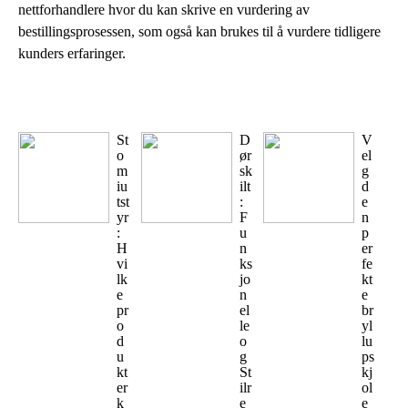
nettforhandlere hvor du kan skrive en vurdering av
bestillingsprosessen, som også kan brukes til å vurdere tidligere
kunders erfaringer.
St
D
V
o
ør
el
m
sk
g
iu
ilt
d
tst
:
e
yr
F
n
:
u
p
H
n
er
vi
ks
fe
lk
jo
kt
e
n
e
pr
el
br
o
le
yl
d
o
lu
u
g
ps
kt
St
kj
er
ilr
ol
k
e
e