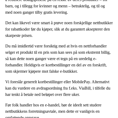
barn, og i tillegg for kvinner og menn – betraktelig, og til og
med noen ganger tilby gratis levering.
Det kan likevel være smart å prøve noen forskjellige nettbutikker
for rabattkoder før du kjøper, slik at du garantert aksepterer den
skarpeste prisen.
Du må imidlertid være forsiktig med at hvis en nettforhandler
selger et produkt til en pris som kan sees på som ekstremt billig,
så kan dette noen ganger være et tegn på en uredelig e-
forhandler. Heldigvis er kortbestillinger en del av en forskrift,
som skjermer kjøpere mot falske e-butikker.
Vi foreslår generelt kortbestillinger eller MobilePay. Alternativt
kan du vurdere en avdragsordning fra f.eks. ViaBill, i tilfelle du
har tenkt å betale ned beløpet over flere uker.
Før folk handler hos en e-handel, bør de ideelt sett studere
nettbutikkens forretningsavtale, men dette er vanligvis en
omfattende oppgave.