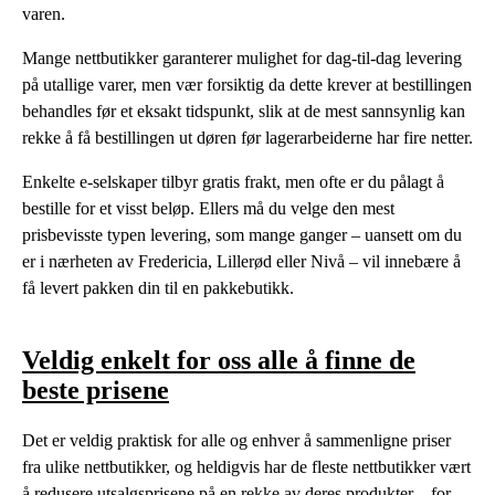
varen.
Mange nettbutikker garanterer mulighet for dag-til-dag levering
på utallige varer, men vær forsiktig da dette krever at bestillingen
behandles før et eksakt tidspunkt, slik at de mest sannsynlig kan
rekke å få bestillingen ut døren før lagerarbeiderne har fire netter.
Enkelte e-selskaper tilbyr gratis frakt, men ofte er du pålagt å
bestille for et visst beløp. Ellers må du velge den mest
prisbevisste typen levering, som mange ganger – uansett om du
er i nærheten av Fredericia, Lillerød eller Nivå – vil innebære å
få levert pakken din til en pakkebutikk.
Veldig enkelt for oss alle å finne de
beste prisene
Det er veldig praktisk for alle og enhver å sammenligne priser
fra ulike nettbutikker, og heldigvis har de fleste nettbutikker vært
å redusere utsalgsprisene på en rekke av deres produkter – for