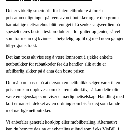
Det er virkelig smertefritt for internettbrukere å foreta
prissammenligninger på tvers av nettbutikker og av den grunn
har utallige nettvarehus blitt tvunget til å senke salgsverdien på
spesielt deres beste i test-produkter – for gutter og jenter, så vel
som for menn og kvinner – betydelig, og til og med noen ganger
tilbyr gratis frakt.
Det kan tross alt vise seg å være lønnsomt å sjekke enkelte
nettbutikker for rabattkoder før du handler, slik at du er
ufeilbarlig sikker på å anta den beste prisen.
Du må bare passe på at dersom en nettbutikk selger varer til en
pris som kan oppleves som ekstremt attraktiv, så kan dette ofte
være en egenskap som viser et uærlig nettselskap. Handling med
kort er uansett dekket av en ordning som bistår deg som kunde
mot uærlige nettbutikker.
Vi anbefaler generelt kortkjøp eller mobilbetaling. Alternativt
kan du benytte deg av et avbetalingstilbud som f.eks ViaBill, i