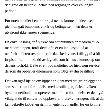
den grad du heller vil betale ned regningen over en lengre
periode.
Før noen handler i en butikk på nettet, kunne de ideelt sett
gjennomgått butikkens vilkår og betingelser, men dette er
utvilsomt ikke lenger spennende.
En enkel løsning er å sjekke om nettbutikken er medlem av e-
merkeordningen, fordi dette ofte er en indikasjon på at
nettforhandleren overholder de danske lovene, i tillegg til å bli
inspisert fra tid til kl. tid av fagfolk som har mye kunnskap om
dagens forhold. Dette er en god mulighet for hjelpsom service
dersom du opplever dilemmaer som følge av din bestilling.
Det kan også hjelpe om kjøper er kjent med det grunnleggende
som spiller inn i forbindelse med bestillingen, f.eks. hvilken
bytterett nettbutikken opererer med. I den forbindelse er det også
viktig at du til enhver tid oppbevarer ordrekvitteringen, slik at du
kan bekrefte kjøpet en gang til, enten du handler for en kvinne