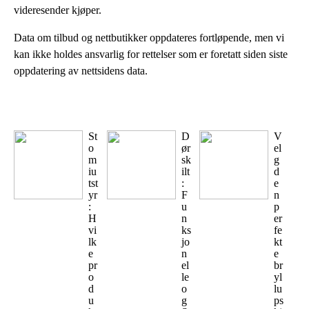
videresender kjøper.
Data om tilbud og nettbutikker oppdateres fortløpende, men vi
kan ikke holdes ansvarlig for rettelser som er foretatt siden siste
oppdatering av nettsidens data.
St
D
V
o
ør
el
m
sk
g
iu
ilt
d
tst
:
e
yr
F
n
:
u
p
H
n
er
vi
ks
fe
lk
jo
kt
e
n
e
pr
el
br
o
le
yl
d
o
lu
u
g
ps